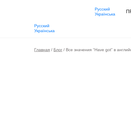
Русский
П
Українська
Русский
Українська
АНГЛИЙСКИЙ
НЕМЕЦКИЙ
Главная
Блог
Все значения “Have got” в англи
Англи