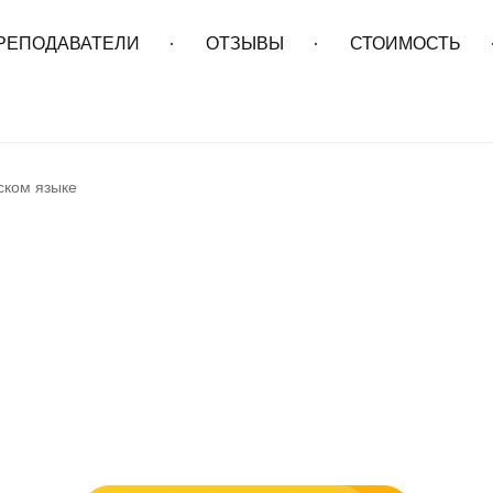
РЕПОДАВАТЕЛИ
ОТЗЫВЫ
СТОИМОСТЬ
ИСПАНСКИЙ
ФРАНЦУЗСКИЙ
IELTS TOEF
йском языке
йский для детей о
курсы
Бесплатный пробный урок