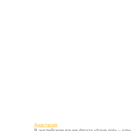
Анастасия
В английском языке фраза «have got» – одн