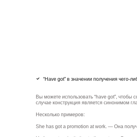
“Have got” в
значении
получения чего-ли
Вы можете использовать “have got”, чтобы 
случае конструкция является синонимом глагол
Несколько примеров:
She has got a promotion at work. — Она пол