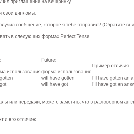
получил приглашение на вечеринку.
ли свои дипломы.
получил сообщение, которое я тебе отправил? (Обратите вни
овать в следующих формах Perfect Tense.
:
Future:
Пример
отличия
рма
использования
форма
использования
gotten
will have gotten
I’ll have gotten an
got
will have got
I’ll have got an an
лы или передачи, можете заметить, что в разговорном англи
 и его отличие: