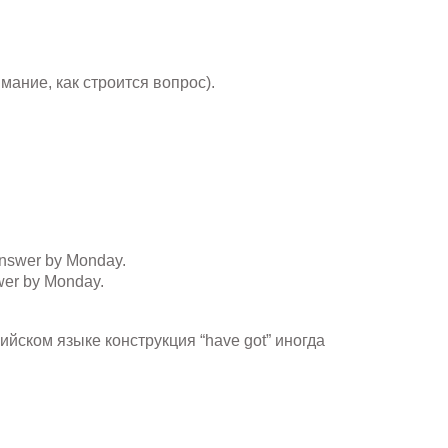
мание, как строится вопрос).
 answer by Monday.
swer by Monday.
йском языке конструкция “have got” иногда