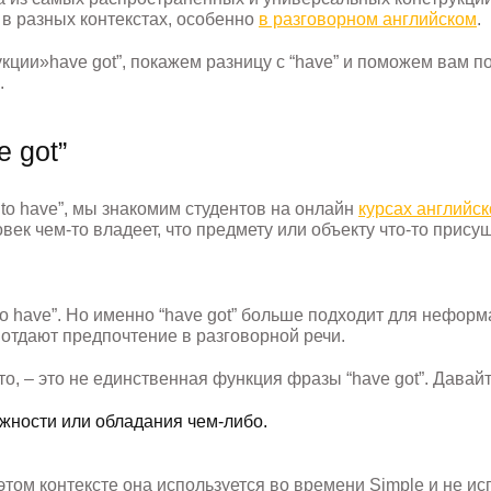
 в разных контекстах, особенно
в разговорном английском
.
ции»have got”, покажем разницу с “have” и поможем вам п
.
 got”
 “ to have”, мы знакомим студентов на онлайн
курсах английск
век чем-то владеет, что предмету или объекту что-то прис
to have”. Но именно “have got” больше подходит для нефор
 отдают предпочтение в разговорной речи.
о, – это не единственная функция фразы “have got”. Давай
жности или обладания чем-либо.
этом контексте она используется во времени Simple и не ис