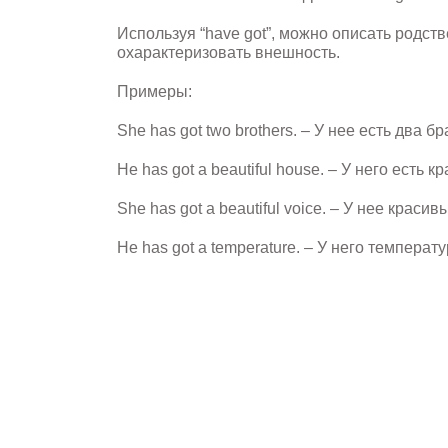
Используя “have got”, можно описать родст
охарактеризовать внешность.
Примеры:
She has got two brothers. – У нее есть два бр
He has got a beautiful house. – У него есть 
She has got a beautiful voice. – У нее красив
He has got a temperature. – У него температу