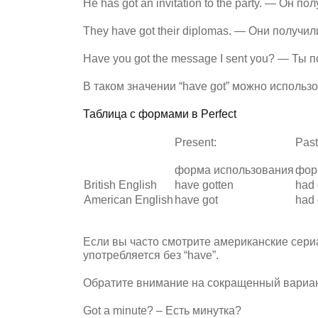
He has got an invitation to the party. — Он 
They have got their diplomas. — Они получи
Have you got the message I sent you? — Ты 
В таком значении “have got” можно использ
Таблица с формами в Perfect
Present:
Past
форма
использования
фо
British English
have gotten
had 
American English
have got
had 
Если вы часто смотрите американские сериа
употребляется без “have”.
Обратите внимание на сокращенный вариант
Got a minute? – Есть минутка?