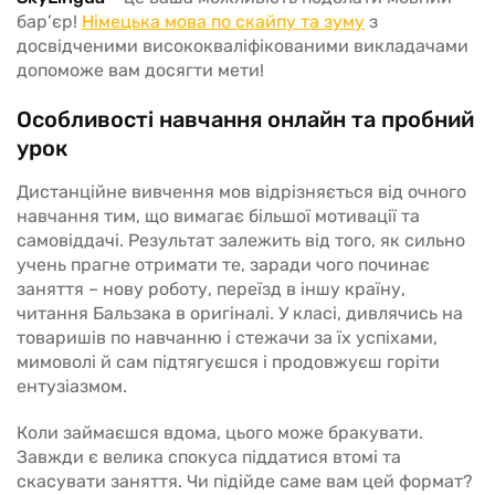
бар’єр!
Німецька мова по скайпу та зуму
з
досвідченими висококваліфікованими викладачами
допоможе вам досягти мети!
Особливості навчання онлайн та пробний
урок
Дистанційне вивчення мов відрізняється від очного
навчання тим, що вимагає більшої мотивації та
самовіддачі. Результат залежить від того, як сильно
учень прагне отримати те, заради чого починає
заняття – нову роботу, переїзд в іншу країну,
читання Бальзака в оригіналі. У класі, дивлячись на
товаришів по навчанню і стежачи за їх успіхами,
мимоволі й сам підтягуєшся і продовжуєш горіти
ентузіазмом.
Коли займаєшся вдома, цього може бракувати.
Завжди є велика спокуса піддатися втомі та
скасувати заняття. Чи підійде саме вам цей формат?