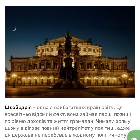
Швейцарія
– одна з найбагатших країн світу. Це
всесвітньо відомий факт, вона займає перші позиції
по рівню доходів та життя громадян. Чималу роль у
цьому відіграє повний нейтралітет у політиці, адже
ця держава не перебуває в жодному політичному чи