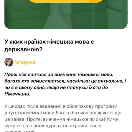
У яких країнах німецька мова є
державною?
Катерина
Перш ніж взятися за вивчення німецької мови,
багато хто замислюється, наскільки це актуально, і
чи є в цьому сенс, якщо не плануєш їхати до
Німеччини.
У школах після введення в обов’язкову програму
другої іноземної мови багато батьків вважають, що
це зайве. Проте, вивчення німецької по скайпу чи
зуму та на різних курсах не втрачає своєї