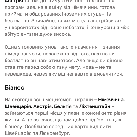
Австрія
також дотримується новітніх освітніх
програм, але, на відміну від Німеччини, готова
приймати обдарованих іноземних студентів
безплатно. Звичайно, таких місць в австрійських
університетах відносно небагато, і конкуренція між
абітурієнтами дуже висока.
Одна з головних умов такого навчання – знання
німецької мови, незалежно від того, платно чи
безплатно ви навчатиметеся. Але якщо ви дійсно
ставите перед собою таку мету, мова – не та
перешкода, через яку від неї варто відмовлятися.
Бізнес
На сьогодні всі німецькомовні країни –
Німеччина,
Швейцарія, Австрія, Бельгія
та
Ліхтенштейн
–
займаються перші місця у плані економіки та рівня
життя. А це означає, що там добре підґрунтя для
бізнесу. Особливо серед них варто виділити
Швейцарію та Люксембург.