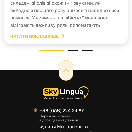
складені зі слів зі схожими звуками, які
складно з першого разу вимовити швидко і без
помилок. У вивченні англійської мови вони
відіграють важливу роль: допомагають
покращити вимову, розвивають артикуляцію і
ЧИТАТИ ДОКЛАДНІШЕ
дикцію, вчать помічати гру слів іноземною
мовою. Користь скоромовок для правильної
1
2
3
вимови Коли ми обираємо курси англійської
мови, не […]
+38 (068) 224 24 97
Наразі не можемо
відповідати на дзвінки
вулиця Митрополита