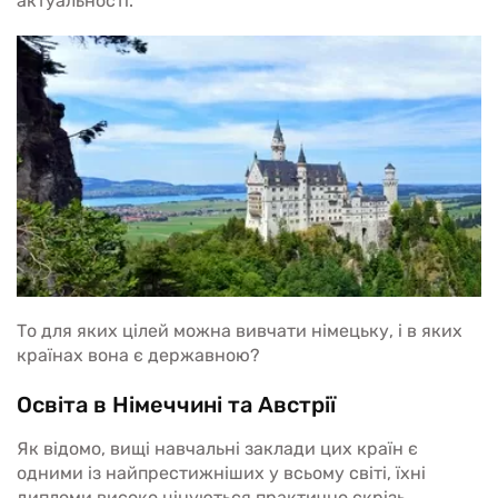
актуальності.
То для яких цілей можна вивчати німецьку, і в яких
країнах вона є державною?
Освіта в Німеччині та Австрії
Як відомо, вищі навчальні заклади цих країн є
одними із найпрестижніших у всьому світі, їхні
дипломи високо цінуються практично скрізь.