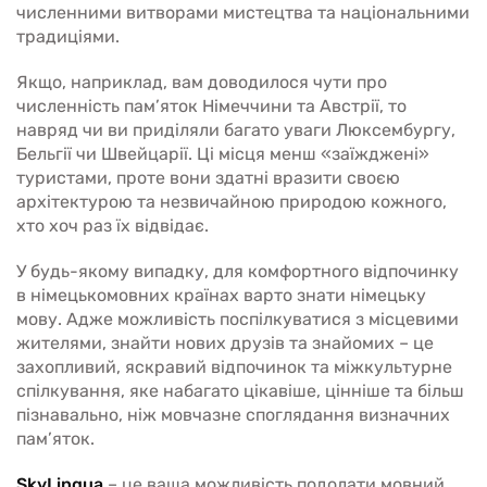
численними витворами мистецтва та національними
традиціями.
Якщо, наприклад, вам доводилося чути про
численність пам’яток Німеччини та Австрії, то
навряд чи ви приділяли багато уваги Люксембургу,
Бельгії чи Швейцарії. Ці місця менш «заїжджені»
туристами, проте вони здатні вразити своєю
архітектурою та незвичайною природою кожного,
хто хоч раз їх відвідає.
У будь-якому випадку, для комфортного відпочинку
в німецькомовних країнах варто знати німецьку
мову. Адже можливість поспілкуватися з місцевими
жителями, знайти нових друзів та знайомих – це
захопливий, яскравий відпочинок та міжкультурне
спілкування, яке набагато цікавіше, цінніше та більш
пізнавально, ніж мовчазне споглядання визначних
пам’яток.
SkyLingua
– це ваша можливість подолати мовний