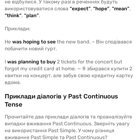
не відбулися. У такому разі в реченнях будуть
використовуватися слова
“expect”
,
“hope”
,
“mean”
,
“think”
,
“plan”
.
Приклади:
He
was hoping to see
the new band. – Він сподівався
побачити новий гурт.
I
was planning to buy
2 tickets for the concert but
forgot my credit card at home. — Я збирався купити 2
квитки на концерт, але забув свою кредитну картку
вдома.
Приклади діалогів у Past Continuous
Tense
Прочитайте два приклади діалогів та проаналізуйте
випадки вживання Past Continuous. Зверніть увагу
на використання Past Simple. У чому різниця
вживання Past Simple та Past Continuous?