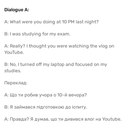
Dialogue A:
A: What were you doing at 10 PM last night?
B: I was studying for my exam.
A: Really? I thought you were watching the vlog on
YouTube.
B: No, I turned off my laptop and focused on my
studies.
Переклад:
A: Що ти робив учора о 10-й вечора?
B: Я займався підготовкою до іспиту.
A: Правда? Я думав, що ти дивився влог на Youtube.