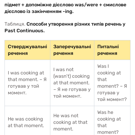
підмет + допоміжне дієслово was/were + смислове
дієслово із закінченням -ing.
Таблиця.
Способи утворення різних типів речень у
Past Continuous.
Стверджувальні
Заперечувальні
Питальні
речення
речення
речення
Was I
I was not
I was cooking at
cooking at
(wasn’t) cooking
that moment. – Я
that
at that moment.
готував у той
moment? – Я
– Я не готував у
момент.
готував у
той момент.
той момент?
Was he
He was not
He was cooking
cooking at
cooking at that
at that moment.
that
moment.
moment?