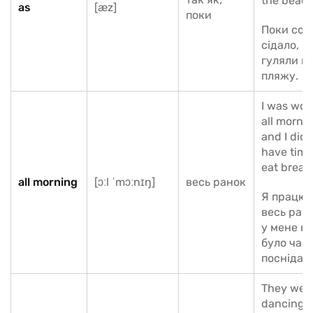
the beach
as
[æz]
поки
Поки сон
сідало, в
гуляли п
пляжу.
I was wor
all mornin
and I didn
have time
eat breakf
all morning
[ɔːl ˈmɔːnɪŋ]
весь ранок
Я працю
весь рано
у мене н
було час
поснідати
They wer
dancing 