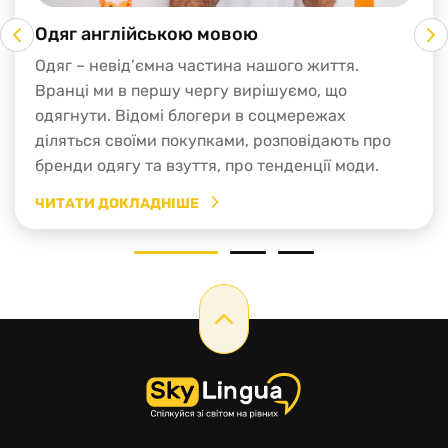
Одяг англійською мовою
Одяг – невід’ємна частина нашого життя.
Вранці ми в першу чергу вирішуємо, що
одягнути. Відомі блогери в соцмережах
діляться своїми покупками, розповідають про
бренди одягу та взуття, про тенденції моди.
Майже кожен шопінг у торгових центрах
ЧИТАТИ ДОКЛАДНІШЕ
закінчується покупкою предмета гардеробу.
Тому вивчення англійської мови не обходиться
1
2
3
без теми “Шопінг та одяг”. У цій статті ми […]