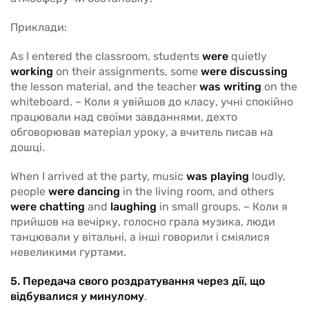
Приклади:
As I entered the classroom, students
were
quietly
working
on their assignments, some
were discussing
the lesson material, and the teacher
was writing
on the
whiteboard. – Коли я увійшов до класу, учні спокійно
працювали над своїми завданнями, дехто
обговорював матеріал уроку, а вчитель писав на
дошці.
When I arrived at the party, music
was playing
loudly,
people
were dancing
in the living room, and others
were chatting
and
laughing
in small groups. – Коли я
прийшов на вечірку, голосно грала музика, люди
танцювали у вітальні, а інші говорили і сміялися
невеликими гуртами.
5. Передача свого роздратування через дії, що
відбувалися у минулому
.