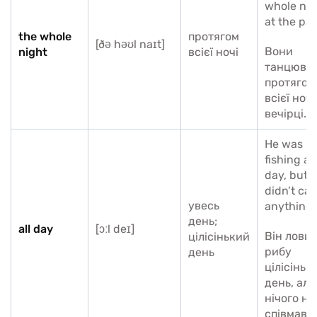
whole nig
at the par
the whole
протягом
[ðə həʊl naɪt]
Вони
night
всієї ночі
танцюва
протягом
всієї ночі
вечірці.
He was
fishing all
day, but 
didn’t ca
увесь
anything.
день;
all day
[ɔːl deɪ]
Він лови
цілісінький
рибу
день
цілісіньк
день, але
нічого не
співмав.