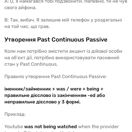
A: О, я намагався тобі подзвонити. Напевно, ти не чув
свого айфона.
B: Так, вибач. Я залишив мій телефон у роздягальні
на той час, що грав.
Утворення Past Continuous Passive
Коли нам потрібно змістити акцент із дійової особи
на об’єкт дії, потрібно використовувати пасивний
стан у Past Continuous.
Правило утворення Past Continuous Passive:
іменник/займенник + was / were + being +
правильне дієслово із закінченням -ed або
неправильне дієслово у 3 формі.
Приклад:
Youtube
was not being watched
when the provider