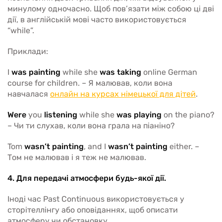
минулому одночасно. Щоб пов’язати між собою ці дві
дії, в англійській мові часто використовується
“while”.
Приклади:
I
was painting
while she
was taking
online German
course for children. – Я малював, коли вона
навчалася
онлайн на курсах німецької для дітей
.
Were
you
listening
while she
was playing
on the piano?
– Чи ти слухав, коли вона грала на піаніно?
Tom
wasn’t painting
, and I
wasn’t painting
either. –
Том не малював і я теж не малював.
4. Для передачі атмосфери будь-якої дії.
Іноді час Past Continuous використовується у
сторітеллінгу або оповіданнях, щоб описати
атмосферу чи обстановку.