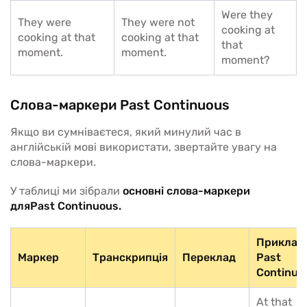
Were they
They were
They were not
cooking at
cooking at that
cooking at that
that
moment.
moment.
moment?
Слова-маркери Past Continuous
Якщо ви сумніваєтеся, який минулий час в
англійській мові використати, звертайте увагу на
слова-маркери.
У таблиці ми зібрали
основні слова-маркери
дляPast Continuous.
Приклад 
Маркер
Транскрипція
Переклад
Past
Continuo
At that