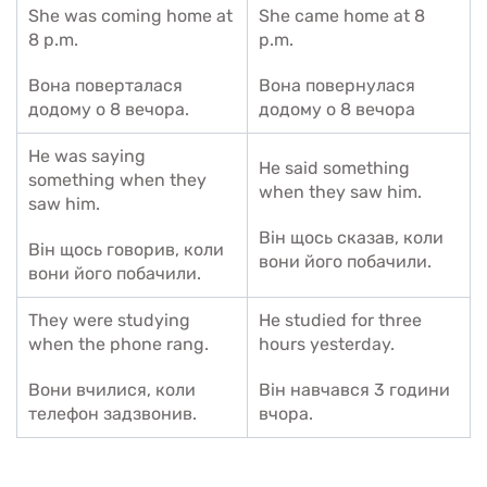
She was coming home at
She came home at 8
8 p.m.
p.m.
Вона поверталася
Вона повернулася
додому о 8 вечора.
додому о 8 вечора
He was saying
He said something
something when they
when they saw him.
saw him.
Він щось сказав, коли
Він щось говорив, коли
вони його побачили.
вони його побачили.
They were studying
He studied for three
when the phone rang.
hours yesterday.
Вони вчилися, коли
Він навчався 3 години
телефон задзвонив.
вчора.