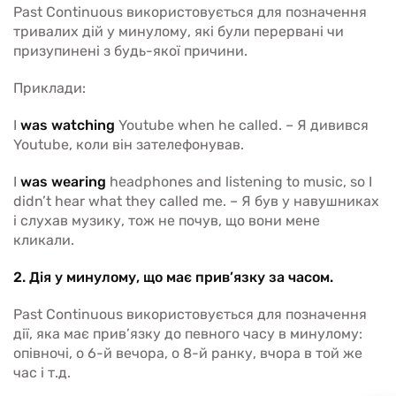
Past Continuous використовується для позначення
тривалих дій у минулому, які були перервані чи
призупинені з будь-якої причини.
Приклади:
I
was watching
Youtube when he called. – Я дивився
Youtube, коли він зателефонував.
I
was wearing
headphones and listening to music, so I
didn’t hear what they called me. – Я був у навушниках
і слухав музику, тож не почув, що вони мене
кликали.
2. Дія у минулому, що має прив’язку за часом.
Past Continuous використовується для позначення
дії, яка має прив’язку до певного часу в минулому:
опівночі, о 6-й вечора, о 8-й ранку, вчора в той же
час і т.д.