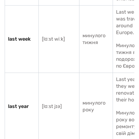
Last week,
was trave
around
Europe.
минулого
last week
[lɑːst wiːk]
тижня
Минулог
тижня я
подорож
по Європі
Last year,
they wer
renovatin
their hou
минулого
last year
[lɑːst jɪə]
року
Минулог
року вон
ремонту
свій дім.