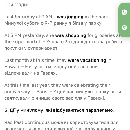
Приклади:
Last Saturday at 9 AM, I
was jogging
in the park. –
Минулої суботи о 9-й ранку я бігав у парку.
At 3 PM yesterday, she
was shopping
for groceries at
the supermarket. – Учора о 3 годині дня вона робила
покупки у супермаркеті.
Last month at this time, they
were vacationing
in
Hawaii. – Минулого місяця у цей час вони
відпочивали на Гаваях.
At this time last year, they were celebrating their
anniversary in Paris. – У цей час минулого року вони
святкували річницю свого весілля у Парижі.
3. Дії у минулому, які відбуваються паралельно.
Час Past Continuous може використовуватися для
позначення двох тривалих дій, які відбувалися у