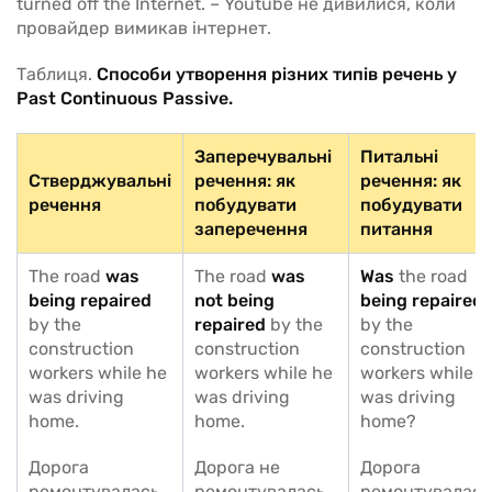
turned off the Internet. – Youtube не дивилися, коли
провайдер вимикав інтернет.
Таблиця.
Способи утворення різних типів речень у
Past Continuous Passive.
Заперечувальні
Питальні
Стверджувальні
речення: як
речення: як
речення
побудувати
побудувати
заперечення
питання
The road
was
The road
was
Was
the road
being repaired
not being
being repaired
by the
repaired
by the
by the
construction
construction
construction
workers while he
workers while he
workers while h
was driving
was driving
was driving
home.
home.
home?
Дорога
Дорога не
Дорога
ремонтувалась
ремонтувалась
ремонтувалась