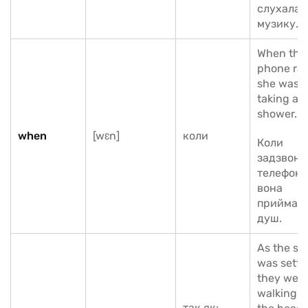
слухала
музику.
When the
phone ra
she was
taking a
shower.
when
[wɛn]
коли
Коли
задзвони
телефон,
вона
приймал
душ.
As the su
was setti
they wer
walking a
так як;