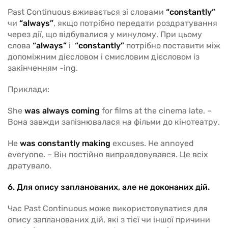
Past Continuous вживається зі словами
“constantly”
чи
“always”
, якщо потрібно передати роздратування
через дії, що відбувалися у минулому. При цьому
слова
“always”
і
“constantly”
потрібно поставити між
допоміжним дієсловом і смисловим дієсловом із
закінченням -ing.
Приклади:
She
was always coming
for films at the cinema late. –
Вона завжди запізнювалася на фільми до кінотеатру.
He
was constantly making
excuses. He annoyed
everyone. – Він постійно виправдовувався. Це всіх
дратувало.
6. Для опису запланованих, але не доконаних дій.
Час Past Continuous може використовуватися для
опису запланованих дій, які з тієї чи іншої причини