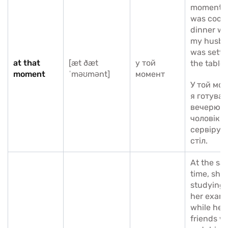
moment, I
was cook
dinner wh
my husb
was setti
at that
[æt ðæt
у той
the table.
moment
ˈməʊmənt]
момент
У той мо
я готувал
вечерю, а
чоловік
сервірув
стіл.
At the sa
time, she
studying 
her exam
while her
friends w