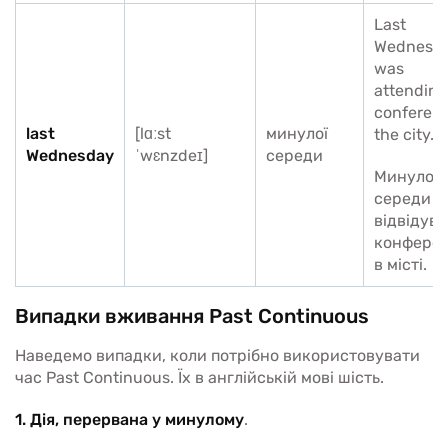
Last
Wednesday
was
attending
conferenc
last
[lɑːst
минулої
the city.
Wednesday
ˈwɛnzdeɪ]
середи
Минулої
середи я
відвідува
конфере
в місті.
Випадки вживання Past Continuous
Наведемо випадки, коли потрібно використовувати
час Past Continuous. Їх в англійській мові шість.
1. Дія, перервана у минулому
.