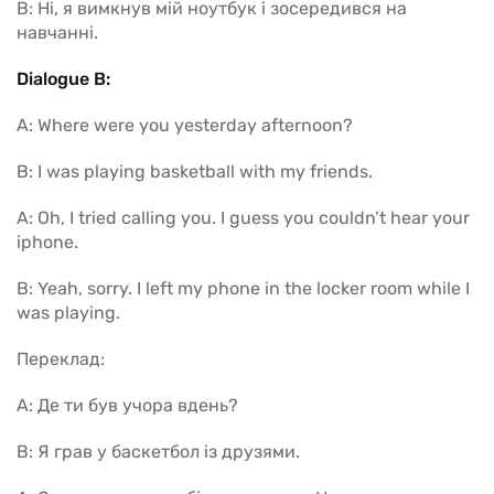
B: Ні, я вимкнув мій ноутбук і зосередився на
навчанні.
Dialogue B:
A: Where were you yesterday afternoon?
B: I was playing basketball with my friends.
A: Oh, I tried calling you. I guess you couldn’t hear your
iphone.
B: Yeah, sorry. I left my phone in the locker room while I
was playing.
Переклад:
A: Де ти був учора вдень?
B: Я грав у баскетбол із друзями.