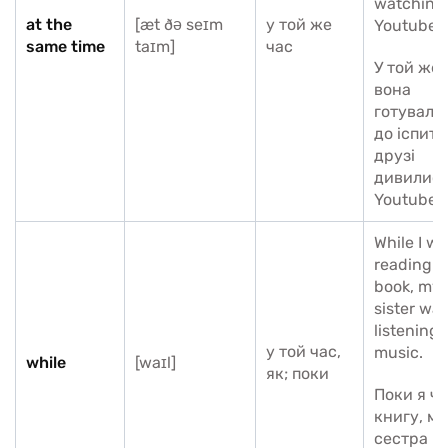
watching
at the
[æt ðə seɪm
у той же
Youtube.
same time
taɪm]
час
У той же 
вона
готувала
до іспитів,
друзі
дивилися
Youtube.
While I w
reading a
book, my
sister wa
listening 
у той час,
music.
while
[waɪl]
як; поки
Поки я ч
книгу, мо
сестра