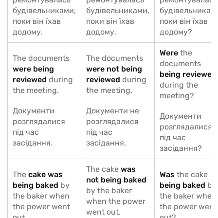
будівельниками,
будівельниками,
будівельникам
поки він їхав
поки він їхав
поки він їхав
додому.
додому.
додому?
Were
the
The documents
The documents
documents
were being
were not being
being reviewed
reviewed
during
reviewed
during
during the
the meeting.
the meeting.
meeting?
Документи
Документи не
Документи
розглядалися
розглядалися
розглядалися
під час
під час
під час
засідання.
засідання.
засідання?
The cake
was
The
cake was
Was
the cake
not being baked
being baked
by
being baked
by
by the baker
the baker when
the baker when
when the power
the power went
the power went
went out.
out.
out?