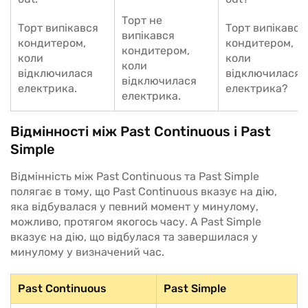
Торт не
Торт випікався
Торт випікався
випікався
кондитером,
кондитером,
кондитером,
коли
коли
коли
відключилася
відключилася
відключилася
електрика.
електрика?
електрика.
Відмінності між Past Continuous і Past
Simple
Відмінність між Past Continuous та Past Simple
полягає в тому, що Past Continuous вказує на дію,
яка відбувалася у певний момент у минулому,
можливо, протягом якогось часу. А Past Simple
вказує на дію, що відбулася та завершилася у
минулому у визначений час.
Past Continuous
Past Simple