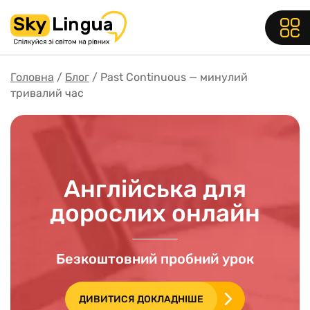
Головна
Блог
Past Continuous — минулий
тривалий час
Англійська для
дорослих онлайн
Безкоштовний пробний урок
ДИВИТИСЯ ДОКЛАДНІШЕ