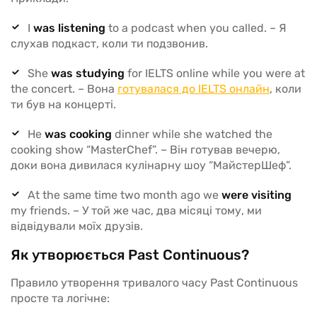
I
was listening
to a podcast when you called. – Я
слухав подкаст, коли ти подзвонив.
She
was studying
for IELTS online while you were at
the concert. – Вона
готувалася до IELTS онлайн
, коли
ти був на концерті.
He
was cooking
dinner while she watched the
cooking show “MasterChef”. – Він готував вечерю,
доки вона дивилася кулінарну шоу “МайстерШеф”.
At the same time two month ago we
were visiting
my friends. – У той же час, два місяці тому, ми
відвідували моїх друзів.
Як утворюється Past Continuous?
Правило утворення тривалого часу Past Continuous
просте та логічне: