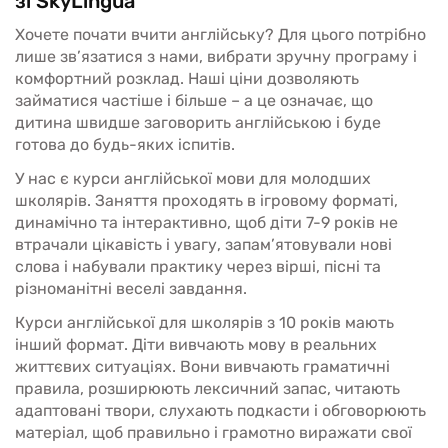
зі SkyLingua
Хочете почати вчити англійську? Для цього потрібно
лише зв’язатися з нами, вибрати зручну програму і
комфортний розклад. Наші ціни дозволяють
займатися частіше і більше – а це означає, що
дитина швидше заговорить англійською і буде
готова до будь-яких іспитів.
У нас є курси англійської мови для молодших
школярів. Заняття проходять в ігровому форматі,
динамічно та інтерактивно, щоб діти 7-9 років не
втрачали цікавість і увагу, запам’ятовували нові
слова і набували практику через вірші, пісні та
різноманітні веселі завдання.
Курси англійської для школярів з 10 років мають
інший формат. Діти вивчають мову в реальних
життєвих ситуаціях. Вони вивчають граматичні
правила, розширюють лексичний запас, читають
адаптовані твори, слухають подкасти і обговорюють
матеріал, щоб правильно і грамотно виражати свої