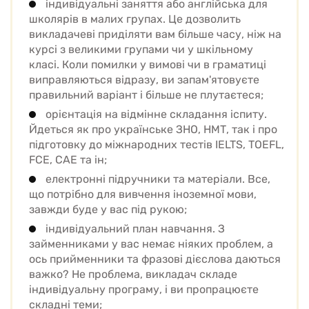
індивідуальні заняття або англійська для
школярів в малих групах. Це дозволить
викладачеві приділяти вам більше часу, ніж на
курсі з великими групами чи у шкільному
класі. Коли помилки у вимові чи в граматиці
виправляються відразу, ви запам'ятовуєте
правильний варіант і більше не плутаєтеся;
орієнтація на відмінне складання іспиту.
Йдеться як про українське ЗНО, НМТ, так і про
підготовку до міжнародних тестів IELTS, TOEFL,
FCE, CAE та ін;
електронні підручники та матеріали. Все,
що потрібно для вивчення іноземної мови,
завжди буде у вас під рукою;
індивідуальний план навчання. З
займенниками у вас немає ніяких проблем, а
ось прийменники та фразові дієслова даються
важко? Не проблема, викладач складе
індивідуальну програму, і ви пропрацюєте
складні теми;