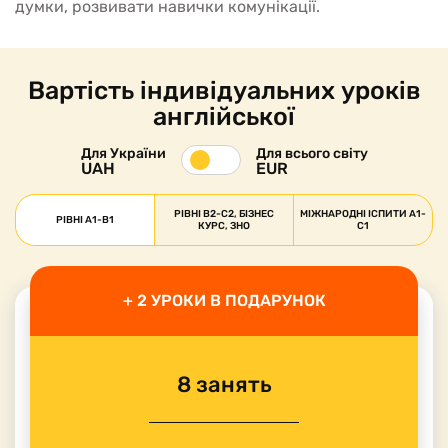
думки, розвивати навички комунікації.
Вартість індивідуальних уроків
англійської
Для України
Для всього світу
UAH
EUR
РІВНІ B2-C2, БІЗНЕС
МІЖНАРОДНІ ІСПИТИ A1-
РІВНІ A1-B1
КУРС, ЗНО
C1
+ 2 УРОКИ В ПОДАРУНОК
8 занять