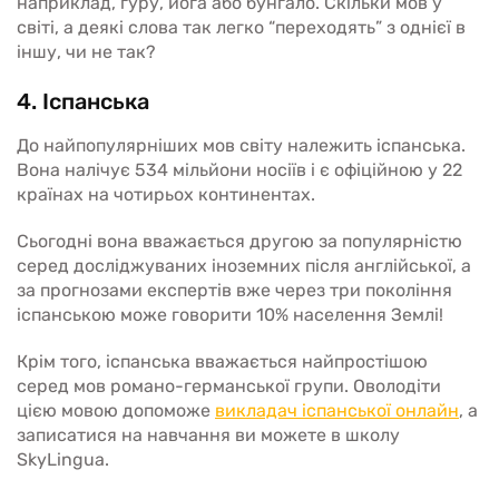
наприклад, гуру, йога або бунгало. Скільки мов у
світі, а деякі слова так легко “переходять” з однієї в
іншу, чи не так?
4. Іспанська
До найпопулярніших мов світу належить іспанська.
Вона налічує 534 мільйони носіїв і є офіційною у 22
країнах на чотирьох континентах.
Сьогодні вона вважається другою за популярністю
серед досліджуваних іноземних після англійської, а
за прогнозами експертів вже через три покоління
іспанською може говорити 10% населення Землі!
Крім того, іспанська вважається найпростішою
серед мов романо-германської групи. Оволодіти
цією мовою допоможе
викладач іспанської онлайн
, а
записатися на навчання ви можете в школу
SkyLingua.