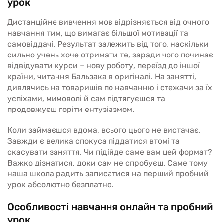
урок
Дистанційне вивчення мов відрізняється від очного
навчання тим, що вимагає більшої мотивації та
самовіддачі. Результат залежить від того, наскільки
сильно учень хоче отримати те, заради чого починає
відвідувати курси – нову роботу, переїзд до іншої
країни, читання Бальзака в оригіналі. На занятті,
дивлячись на товаришів по навчанню і стежачи за їх
успіхами, мимоволі й сам підтягуєшся та
продовжуєш горіти ентузіазмом.
Коли займаєшся вдома, всього цього не вистачає.
Завжди є велика спокуса піддатися втомі та
скасувати заняття. Чи підійде саме вам цей формат?
Важко дізнатися, доки сам не спробуєш. Саме тому
наша школа радить записатися на перший пробний
урок абсолютно безплатно.
Особливості навчання онлайн та пробний
урок