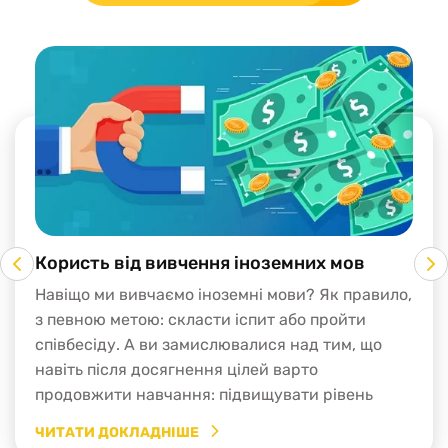
Користь від вивчення іноземних мов
Навіщо ми вивчаємо іноземні мови? Як правило,
з певною метою: скласти іспит або пройти
співбесіду. А ви замислювалися над тим, що
навіть після досягнення цілей варто
продовжити навчання: підвищувати рівень
англійської чи з нуля вчити німецьку мову по
ЧИТАТИ ДОКЛАДНІШЕ
Скайпу. Навіщо? Для цього є ціла низка причин.