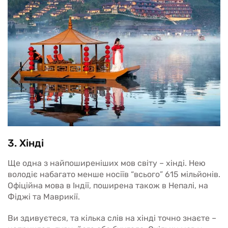
3. Хінді
Ще одна з найпоширеніших мов світу – хінді. Нею
володіє набагато менше носіїв “всього” 615 мільйонів.
Офіційна мова в Індії, поширена також в Непалі, на
Фіджі та Маврикії.
Ви здивуєтеся, та кілька слів на хінді точно знаєте –