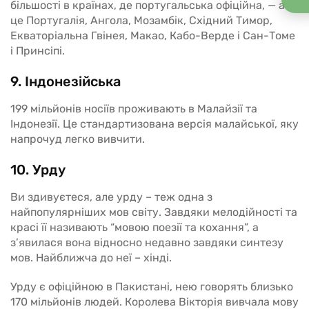
більшості в країнах, де португальська офіційна, — а
це Португалія, Ангола, Мозамбік, Східний Тимор,
Екваторіальна Гвінея, Макао, Кабо-Верде і Сан-Томе
і Принсіпі.
9. Індонезійська
199 мільйонів носіїв проживають в Малайзії та
Індонезії. Це стандартизована версія малайської, яку
напрочуд легко вивчити.
10. Урду
Ви здивуєтеся, але урду – теж одна з
найпопулярніших мов світу. Завдяки мелодійності та
красі її називають “мовою поезії та кохання”, а
з’явилася вона відносно недавно завдяки синтезу
мов. Найближча до неї – хінді.
Урду є офіційною в Пакистані, нею говорять близько
170 мільйонів людей. Королева Вікторія вивчала мову