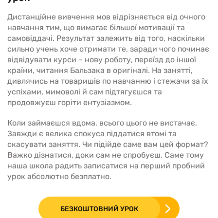
Дистанційне вивчення мов відрізняється від очного
навчання тим, що вимагає більшої мотивації та
самовіддачі. Результат залежить від того, наскільки
сильно учень хоче отримати те, заради чого починає
відвідувати курси – нову роботу, переїзд до іншої
країни, читання Бальзака в оригіналі. На занятті,
дивлячись на товаришів по навчанню і стежачи за їх
успіхами, мимоволі й сам підтягуєшся та
продовжуєш горіти ентузіазмом.
Коли займаєшся вдома, всього цього не вистачає.
Завжди є велика спокуса піддатися втомі та
скасувати заняття. Чи підійде саме вам цей формат?
Важко дізнатися, доки сам не спробуєш. Саме тому
наша школа радить записатися на перший пробний
урок абсолютно безплатно.
БЕЗКОШТОВНИЙ УРОК