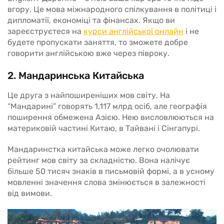
вгору. Це мова міжнародного спілкування в політиці і
дипломатії, економіці та фінансах. Якщо ви
зареєструєтеся на
курси англійської онлайн
і не
будете пропускати заняття, то зможете добре
говорити англійською вже через півроку.
2. Мандаринська Китайська
Це друга з найпоширеніших мов світу. На
“Мандарині” говорять 1,117 млрд осіб, але географія
поширення обмежена Азією. Нею висловлюються на
материковій частині Китаю, в Тайвані і Сінгапурі.
Мандаринстка китайська може легко очолювати
рейтинг мов світу за складністю. Вона налічує
більше 50 тисяч знаків в письмовій формі, а в усному
мовленні значення слова змінюється в залежності
від вимови.