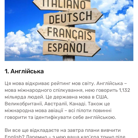
1. Англійська
Ця мова відкриває рейтинг мов світу. Англійська –
мова міжнародного спілкування, нею говорить 1,132
мільярда людей. Це державна мова в США,
Великобританії, Австралії, Канаді. Також це
міжнародна мова авіації – всі пілоти повинні
говорити та ідентифікувати себе англійською.
Ви все ще відкладаєте на завтра плани вивчити
English? Даремно – з нею ваша кар’єра точно піде