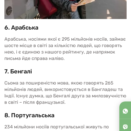
6. Арабська
Арабська, носіями якої є 295 мільйонів носіїв, займає
шосте місце в світі за кількістю людей, що говорять
нею, і є єдиною з нашого рейтингу, де напрямок
письма йде справа наліво.
7. Бенгалі
Сьома за поширеністю мова, якою говорять 265
мільйонів людей, використовується в Бангладеш та
Індії. Існує думка, що Бенгалі друга за милозвучністю
в світі – після французької.
8. Португальська
234 мільйони носіїв португальської живуть по