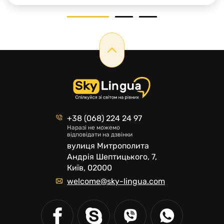
Вивчення іноземної мови розвиває здатність до
1
2
3
багатозадачності Той, хто […]
+38 (068) 224 24 97
Наразі не можемо
відповідати на дзвінки
вулиця Митрополита
Андрія Шептицького, 7,
Київ, 02000
welcome@sky-lingua.com