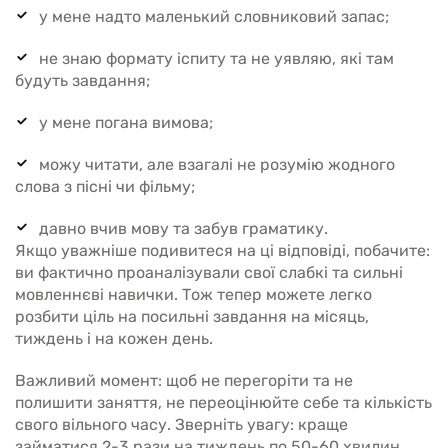
у мене надто маленький словниковий запас;
не знаю формату іспиту та не уявляю, які там
будуть завдання;
у мене погана вимова;
можу читати, але взагалі не розумію жодного
слова з пісні чи фільму;
давно вчив мову та забув граматику.
Якщо уважніше подивитеся на ці відповіді, побачите:
ви фактично проаналізували свої слабкі та сильні
мовленнєві навички. Тож тепер можете легко
розбити ціль на посильні завдання на місяць,
тиждень і на кожен день.
Важливий момент: щоб не перегоріти та не
полишити заняття, не переоцінюйте себе та кількість
свого вільного часу. Зверніть увагу: краще
займатися 2-3 рази на тиждень по 50-60 хвилин,