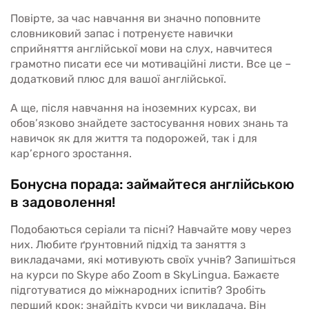
Повірте, за час навчання ви значно поповните
словниковий запас і потренуєте навички
сприйняття англійської мови на слух, навчитеся
грамотно писати есе чи мотиваційні листи. Все це –
додатковий плюс для вашої англійської.
А ще, після навчання на іноземних курсах, ви
обов’язково знайдете застосування нових знань та
навичок як для життя та подорожей, так і для
кар’єрного зростання.
Бонусна порада: займайтеся англійською
в задоволення!
Подобаються серіали та пісні? Навчайте мову через
них. Любите ґрунтовний підхід та заняття з
викладачами, які мотивують своїх учнів? Запишіться
на курси по Skype або Zoom в SkyLingua. Бажаєте
підготуватися до міжнародних іспитів? Зробіть
перший крок: знайдіть курси чи викладача. Він