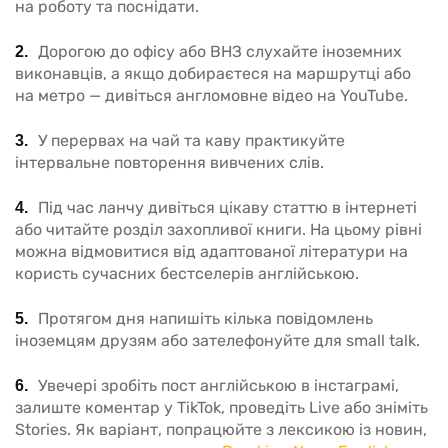
на роботу та поснідати.
Дорогою до офісу або ВНЗ слухайте іноземних
виконавців, а якщо добираєтеся на маршрутці або
на метро — дивіться англомовне відео на YouTube.
У перервах на чай та каву практикуйте
інтервальне повторення вивчених слів.
Під час ланчу дивіться цікаву статтю в інтернеті
або читайте розділ захопливої книги. На цьому рівні
можна відмовитися від адаптованої літератури на
користь сучасних бестселерів англійською.
Протягом дня напишіть кілька повідомлень
іноземцям друзям або зателефонуйте для small talk.
Увечері зробіть пост англійською в інстаграмі,
залиште коментар у TikTok, проведіть Live або зніміть
Stories. Як варіант, попрацюйте з лексикою із новин,