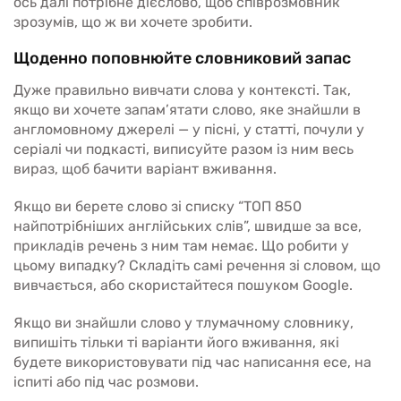
ось далі потрібне дієслово, щоб співрозмовник
зрозумів, що ж ви хочете зробити.
Щоденно поповнюйте словниковий запас
Дуже правильно вивчати слова у контексті. Так,
якщо ви хочете запам’ятати слово, яке знайшли в
англомовному джерелі — у пісні, у статті, почули у
серіалі чи подкасті, виписуйте разом із ним весь
вираз, щоб бачити варіант вживання.
Якщо ви берете слово зі списку “ТОП 850
найпотрібніших англійських слів”, швидше за все,
прикладів речень з ним там немає. Що робити у
цьому випадку? Складіть самі речення зі словом, що
вивчається, або скористайтеся пошуком Google.
Якщо ви знайшли слово у тлумачному словнику,
випишіть тільки ті варіанти його вживання, які
будете використовувати під час написання есе, на
іспиті або під час розмови.