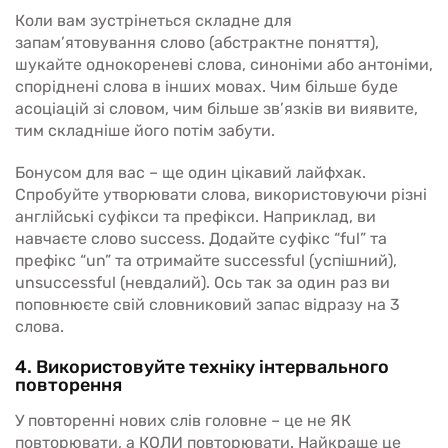
Коли вам зустрінеться складне для
запам’ятовування слово (абстрактне поняття),
шукайте однокореневі слова, синоніми або антоніми,
споріднені слова в інших мовах. Чим більше буде
асоціацій зі словом, чим більше зв’язків ви виявите,
тим складніше його потім забути.
Бонусом для вас – ще один цікавий лайфхак.
Спробуйте утворювати слова, використовуючи різні
англійські суфікси та префікси. Наприклад, ви
навчаєте слово success. Додайте суфікс “ful” та
префікс “un” та отримайте successful (успішний),
unsuccessful (невдалий). Ось так за один раз ви
поповнюєте свій словниковий запас відразу на 3
слова.
4. Використовуйте техніку інтервального
повторення
У повторенні нових слів головне – це не ЯК
повторювати, а КОЛИ повторювати. Найкраще це