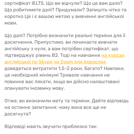
сертифікат IELTS. Що ви відчули? Що це вам дало?
Що робитимете далі? Придумали? Запишіть чітко та
коротко Це і є вашою метою у вивченні англійської
мови.
Що далі? Потрібно визначити реальні терміни для її
досягнення. Припустимо, ви починаєте вивчати
англійську з нуля, а вам потрібен сертифікат, що
підтверджує рівень В2. Тоді на навчання
на курсах
англійської по Skype чи Zoom для дорослих
доведеться витратити 1,5-2 роки. Багато? Навпаки,
це необхідний мінімум! Тривале навчання не
повинне вас лякати, якщо ви дійсно налаштовані
опанувати іноземну мову.
Отже, ви визначили мету та терміни. Дайте відповідь
на останнє запитання: чому вона все ще не
досягнута?
Відповіді мають звучати приблизно так: