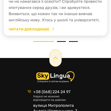
чи не намагався її освоїти? Спробуйте провести
опитування серед друзів, і ви здивуєтеся.
Виявиться, що кожен так чи інакше вивчав
англійську мову. Хтось у школі та університеті,
хтось, допомагаючи дітям чи племінникам із
ЧИТАТИ ДОКЛАДНІШЕ
домашніми завданнями, хтось для роботи чи
подорожей. Навіщо ж треба вивчати другу
1
2
3
іноземну, наприклад […]
+38 (068) 224 24 97
Наразі не можемо
відповідати на дзвінки
вулиця Митрополита
Андрія Шептицького, 7,