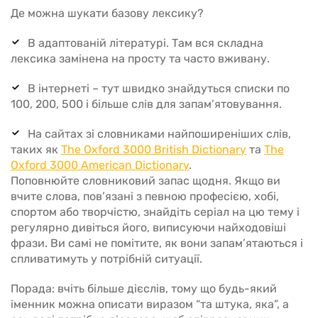
Де можна шукати базову лексику?
В адаптованій літературі. Там вся складна
лексика замінена на просту та часто вживану.
В інтернеті – тут швидко знайдуться списки по
100, 200, 500 і більше слів для запам’ятовування.
На сайтах зі словниками найпоширеніших слів,
таких як
The Oxford 3000 British Dictionary
та
The
Oxford 3000 American Dictionary
.
Поповнюйте словниковий запас щодня. Якщо ви
вчите слова, пов’язані з певною професією, хобі,
спортом або творчістю, знайдіть серіал на цю тему і
регулярно дивіться його, виписуючи найходовіші
фрази. Ви самі не помітите, як вони запам’ятаються і
спливатимуть у потрібній ситуації.
Порада: вчіть більше дієслів, тому що будь-який
іменник можна описати виразом “та штука, яка”, а