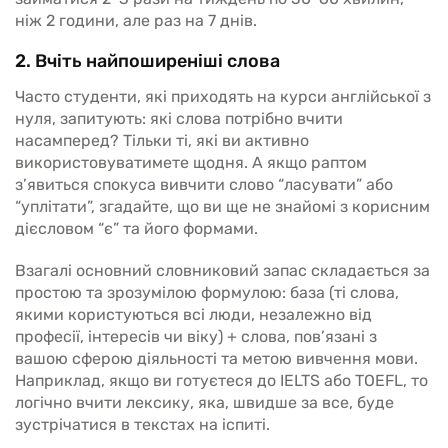
ніж 2 години, але раз на 7 днів.
2. Вчіть найпоширеніші слова
Часто студенти, які приходять на курси англійської з
нуля, запитують: які слова потрібно вчити
насамперед? Тільки ті, які ви активно
використовуватимете щодня. А якщо раптом
з’явиться спокуса вивчити слово “ласувати” або
“уплітати”, згадайте, що ви ще не знайомі з корисним
дієсловом “є” та його формами.
Взагалі основний словниковий запас складається за
простою та зрозумілою формулою: база (ті слова,
якими користуються всі люди, незалежно від
професії, інтересів чи віку) + слова, пов’язані з
вашою сферою діяльності та метою вивчення мови.
Наприклад, якщо ви готуєтеся до IELTS або TOEFL, то
логічно вчити лексику, яка, швидше за все, буде
зустрічатися в текстах на іспиті.