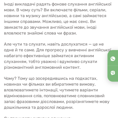
Іноді викладачі радять фонове слухання англійської
мови. В чому суть? Ви включаєте фільми, серіали,
новини та музику англійською, а самі займаєтеся
іншими справами. Можливо, це має сенс. Ви
звикаєте до звучання англійської мови, іноді
вловлюєте знайомі слова чи фрази.
Але чути та слухати, навіть дослухатися — це не
одне й те саме. Для прогресу у вивченні англійської
набагато ефективніше займатися активним
слуханням, тобто уважно і вдумливо слухати
різноманітний англомовний контент.
Чому? Тому що зосередившись на подкастах,
новинах чи фільмах ви вбиратимете вимову,
вловлюватимете інтонації, чутимете варіанти
відмінювання слів, поповнюватиме словниковий
запас фразовими дієсловами, розрізнятимете мову
дошкільника та дорослої людини.