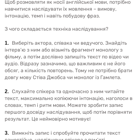
Щоб розмовляти як носії англійської мови, потрібно
навчитися наслідувати їх мовлення – вимову,
інтонацію, темп і навіть побудову фраз.
З чого складається техніка наслідування?
Виберіть актора, співака чи ведучого. Знайдіть
інтерв’ю з ним або візьміть фрагмент монологу з
фільму, а потім дослівно запишіть текст по відео чи
аудіо. Відразу зазначимо, що важливим є не його
обсяг, а кількість повторень. Тому не потрібно брати
довгу мову Стіва Джобса чи монолог із Гамлета.
Слухайте спікера та одночасно з ним читайте
текст, максимально копіюючи інтонацію, наголоси в
словах, темп і ритм мови. Можете зробити запис
першого досвіду наслідування, щоб потім порівняти
результат. Це неймовірно мотивує!
Вимкніть запис і спробуйте прочитати текст
самостійно, наслідуючи спікера з пам’яті.