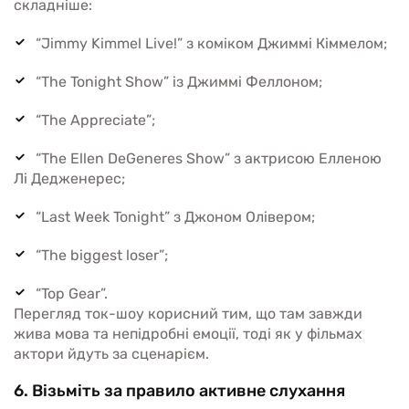
складніше:
“Jimmy Kimmel Live!” з коміком Джиммі Кіммелом;
“The Tonight Show” із Джиммі Феллоном;
“The Appreciate”;
“The Ellen DeGeneres Show” з актрисою Елленою
Лі Дедженерес;
“Last Week Tonight” з Джоном Олівером;
“The biggest loser”;
“Top Gear”.
Перегляд ток-шоу корисний тим, що там завжди
жива мова та непідробні емоції, тоді як у фільмах
актори йдуть за сценарієм.
6. Візьміть за правило активне слухання