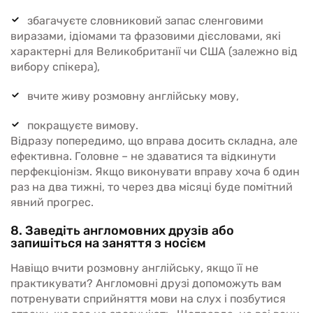
збагачуєте словниковий запас сленговими
виразами, ідіомами та фразовими дієсловами, які
характерні для Великобританії чи США (залежно від
вибору спікера),
вчите живу розмовну англійську мову,
покращуєте вимову.
Відразу попередимо, що вправа досить складна, але
ефективна. Головне – не здаватися та відкинути
перфекціонізм. Якщо виконувати вправу хоча б один
раз на два тижні, то через два місяці буде помітний
явний прогрес.
8. Заведіть англомовних друзів або
запишіться на заняття з носієм
Навіщо вчити розмовну англійську, якщо її не
практикувати? Англомовні друзі допоможуть вам
потренувати сприйняття мови на слух і позбутися