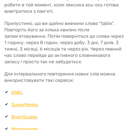
робити в той момент, коли лексика ось-ось готова
вивітритися з пам’яті.
Припустимо, що ви щойно вивчили слово “table”.
Повторіть його за кілька хвилин після
запам’ятовування. Потім поверніться до слова через
1 годину, через 8 годин, через добу, 3 дні, 7 днів, 3
тижні, 3 місяці, 6 місяців та через рік. Через певний
час слово перейде до активного словникового
запасу і просто так не забудеться.
Для інтервального повторення нових слів можна
використовувати такі сервіси:
ANKI
,
SuperMemo
,
BrainScape
,
Mnemosyne.