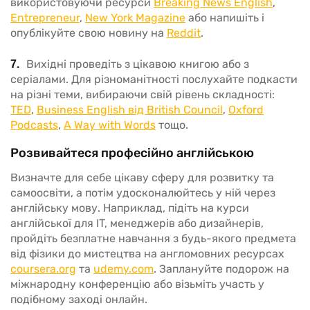
використовуючи ресурси
Breaking News English
,
Entrepreneur
,
New York Magazine
або напишіть і
опублікуйте свою новину на
Reddit
.
Вихідні проведіть з цікавою книгою або з
серіалами. Для різноманітності послухайте подкасти
на різні теми, вибираючи свій рівень складності:
TED
,
Business English від British Council
,
Oxford
Podcasts
,
A Way with Words
тощо.
Розвивайтеся професійно англійською
Визначте для себе цікаву сферу для розвитку та
самоосвіти, а потім удосконалюйтесь у ній через
англійську мову. Наприклад, підіть на курси
англійської для IT, менеджерів або дизайнерів,
пройдіть безплатне навчання з будь-якого предмета
від фізики до мистецтва на англомовних ресурсах
coursera.org
та
udemy.com
. Заплануйте подорож на
міжнародну конференцію або візьміть участь у
подібному заході онлайн.