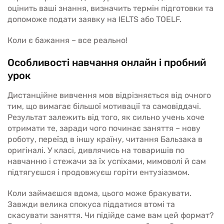
оцінить ваші знання, визначить термін підготовки та
допоможе подати заявку на IELTS або TOELF.
Коли є бажання – все реально!
Особливості навчання онлайн і пробний
урок
Дистанційне вивчення мов відрізняється від очного
тим, що вимагає більшої мотивації та самовіддачі.
Результат залежить від того, як сильно учень хоче
отримати те, заради чого починає заняття – нову
роботу, переїзд в іншу країну, читання Бальзака в
оригіналі. У класі, дивлячись на товаришів по
навчанню і стежачи за їх успіхами, мимоволі й сам
підтягуєшся і продовжуєш горіти ентузіазмом.
Коли займаєшся вдома, цього може бракувати.
Завжди велика спокуса піддатися втомі та
скасувати заняття. Чи підійде саме вам цей формат?