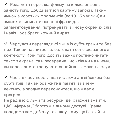
Розділяти перегляд фільму на кілька епізодів
замість того, щоб дивитися картину запоєм. Таким
чином з коротких фрагментів (по 10-15 хвилин) ви
зможете виписати основні фрази для
запам’ятовування, потренувати вимову окремих слів
і навіть розібрати кожний вираз.
Чергувати перегляди фільмів із субтитрами та без
них. Так ви навчитеся вловлювати сенс сказаного з
контексту. Крім того, досить важко постійно читати
текст з екрана, та й зосередившись тільки на ньому,
ви перестанете тренувати сприйняття мови на слух.
Час від часу переглядати фільми англійською без
субтитрів. Так ви освіжите в пам’яті вивчену
лексику, а заодно переконайтеся, що у вас є
прогрес.
Не радимо фільми та ресурси, де їх можна знайти.
Цієї інформації багато у вільному доступі. Краще
порадимо вам добірку ток-шоу, тому що їх знайти