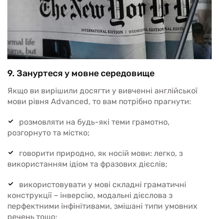
9. Зануртеся у мовне середовище
Якщо ви вирішили досягти у вивченні англійської
мови рівня Advanced, то вам потрібно прагнути:
розмовляти на будь-які теми грамотно,
розгорнуто та містко;
говорити природно, як носій мови: легко, з
використанням ідіом та фразових дієслів;
використовувати у мові складні граматичні
конструкції – інверсію, модальні дієслова з
перфектними інфінітивами, змішані типи умовних
речень тощо;