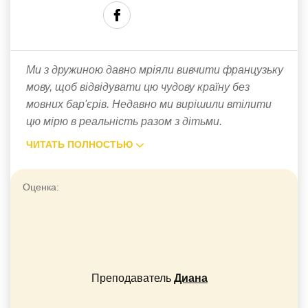
Ми з дружиною давно мріяли вивчити французьку
мову, щоб відвідувати цю чудову країну без
мовних бар'єрів. Недавно ми вирішили втілити
цю мірю в реальність разом з дітьми.
ЧИТАТЬ ПОЛНОСТЬЮ
Оценка:
Преподаватель
Диана