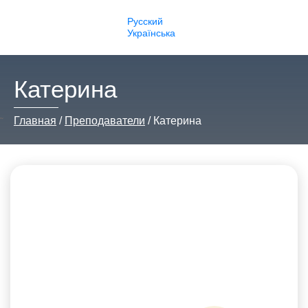
Русский
Українська
Катерина
Главная
Преподаватели
Катерина
˜