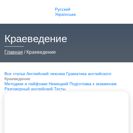
Русский
Українська
Краеведение
Главная
Краеведение
Все статьи
Английский лексика
Граматика английского
Краеведение
Методики и лайфхаки
Немецкий
Подготовка к экзаменам
Разговорный английский
Тесты