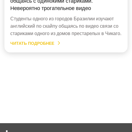
общаясь с одинокими стариками.
Невероятно трогательное видео
Студенты одного из городов Бразилии изучают
английский по скайпу общаясь по видео связи со
стариками одного из домов престарелых в Чикаго.
Они хотели просто выучить английский, а обрели
ЧИТАТЬ ПОДРОБНЕЕ
гораздо больше. Невероятно трогательное видео.
Разговорный английский по
Скайпу