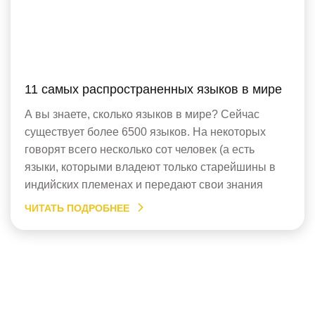
11 самых распространенных языков в мире
А вы знаете, сколько языков в мире? Сейчас
существует более 6500 языков. На некоторых
говорят всего несколько сот человек (а есть
языки, которыми владеют только старейшины в
индийских племенах и передают свои знания
лишь нескольким потомкам), а другими владеют
ЧИТАТЬ ПОДРОБНЕЕ
более миллиарда человек. Предлагаем вам
узнать 11 самых распространенных по количеству
носителей мировых языков. 1. Английский […]
Занятия немецким онлайн