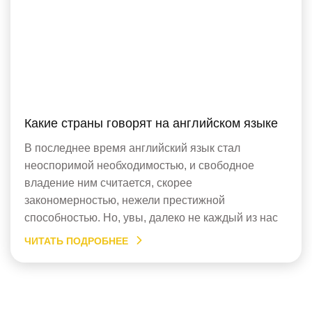
Какие страны говорят на английском языке
В последнее время английский язык стал
неоспоримой необходимостью, и свободное
владение ним считается, скорее
закономерностью, нежели престижной
способностью. Но, увы, далеко не каждый из нас
бывает за границей в англоязычных странах, и
ЧИТАТЬ ПОДРОБНЕЕ
далеко не каждый из нас находит хорошую работу,
где действительно нужны эти навыки. Тем не
менее, английский учат по скайпу, на различных
курсах, […]