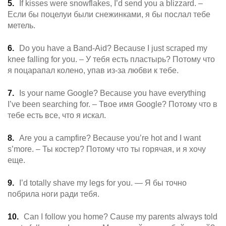
If kisses were snowflakes, I’d send you a blizzard. –
Если бы поцелуи были снежинками, я бы послал тебе
метель.
Do you have a Band-Aid? Because I just scraped my
knee falling for you. – У тебя есть пластырь? Потому что
я поцарапал колено, упав из-за любви к тебе.
Is your name Google? Because you have everything
I’ve been searching for. – Твое имя Google? Потому что в
тебе есть все, что я искал.
Are you a campfire? Because you’re hot and I want
s’more. – Ты костер? Потому что ты горячая, и я хочу
еще.
I’d totally shave my legs for you. — Я бы точно
побрила ноги ради тебя.
Can I follow you home? Cause my parents always told