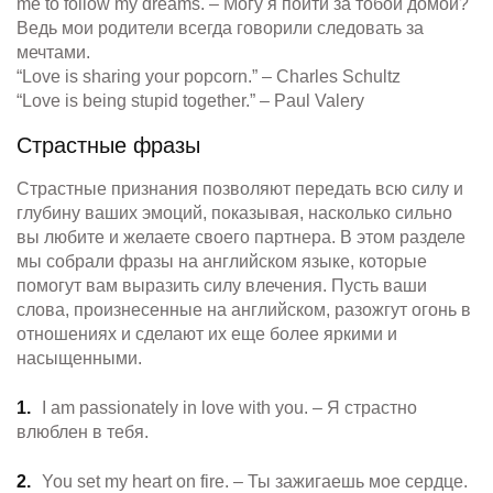
me to follow my dreams. – Могу я пойти за тобой домой?
Ведь мои родители всегда говорили следовать за
мечтами.
“Love is sharing your popcorn.” – Charles Schultz
“Love is being stupid together.” – Paul Valery
Страстные фразы
Страстные признания позволяют передать всю силу и
глубину ваших эмоций, показывая, насколько сильно
вы любите и желаете своего партнера. В этом разделе
мы собрали фразы на английском языке, которые
помогут вам выразить силу влечения. Пусть ваши
слова, произнесенные на английском, разожгут огонь в
отношениях и сделают их еще более яркими и
насыщенными.
I am passionately in love with you. – Я страстно
влюблен в тебя.
You set my heart on fire. – Ты зажигаешь мое сердце.