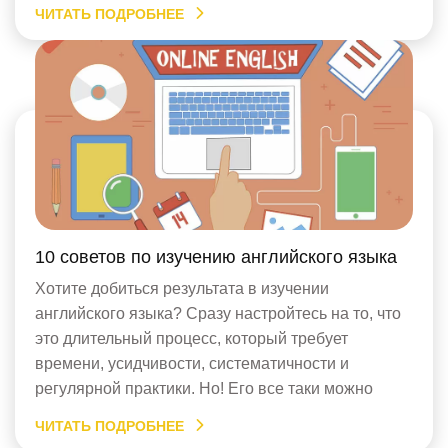
обучения. Мы попытаемся опровергнуть
ЧИТАТЬ ПОДРОБНЕЕ
некоторые из них, а так же, выделим
действительные преимущества и недостатки
изучения английского языка по Скайпу. Главное
заблуждение состоит в том, что невозможно
преподавать […]
10 советов по изучению английского языка
Хотите добиться результата в изучении
английского языка? Сразу настройтесь на то, что
это длительный процесс, который требует
времени, усидчивости, систематичности и
регулярной практики. Но! Его все таки можно
ускорить. Как? Читайте 10 советов для
ЧИТАТЬ ПОДРОБНЕЕ
начинающих и продолжающих. Советы для